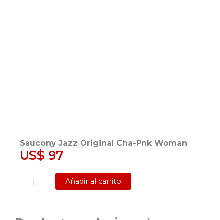
Saucony Jazz Original Cha-Pnk Woman
US$
97
Saucony
Añadir al carrito
Jazz
Original
Cha-
Pnk