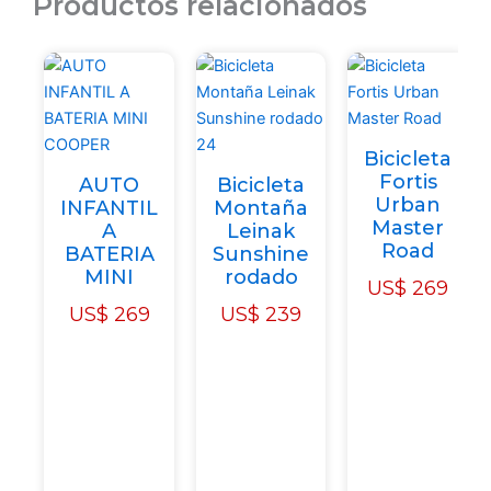
Productos relacionados
Woman
cantidad
Bicicleta
Fortis
AUTO
Bicicleta
Urban
INFANTIL
Montaña
Master
A
Leinak
Road
BATERIA
Sunshine
MINI
rodado
US$
269
US$
269
US$
239