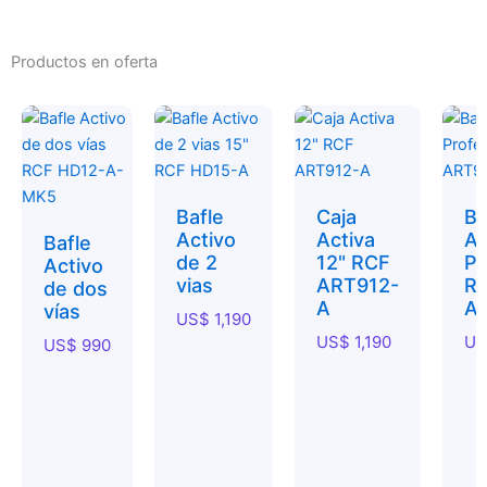
Productos en oferta
Bafle
Caja
Ba
Activo
Activa
Ac
Bafle
de 2
12" RCF
Pr
Activo
vias
ART912-
R
de dos
A
A
vías
US$
1,190
US$
1,190
US
US$
990