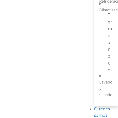
Refrigerac
Climatizac
T
er
m
ot
a
n
q
u
es
Lavado
y
secado
Quienes
somos