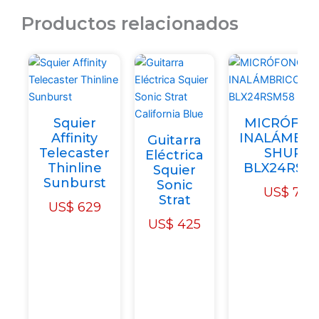
LED
de
Productos relacionados
1500W
DMX
+
Control
Remoto
cantidad
Squier
MICRÓFO
Affinity
INALÁMBRI
Guitarra
Telecaster
SHURE
Eléctrica
Thinline
BLX24RSM
Squier
Sunburst
Sonic
US$
719
Strat
US$
629
US$
425