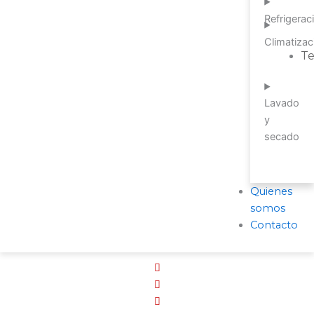
Refrigerac
Climatizac
T
Lavado
y
secado
Quienes
somos
Contacto