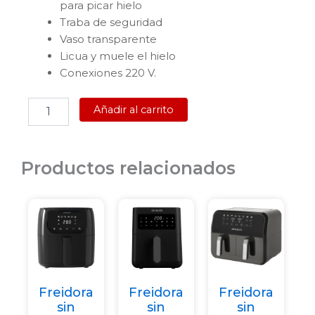
para picar hielo
Traba de seguridad
Vaso transparente
Licua y muele el hielo
Conexiones 220 V.
LICUADORA
Añadir al carrito
PUNKTAL
PK-
LI287
cantidad
Productos relacionados
Freidora
Freidora
Freidora
sin
sin
sin