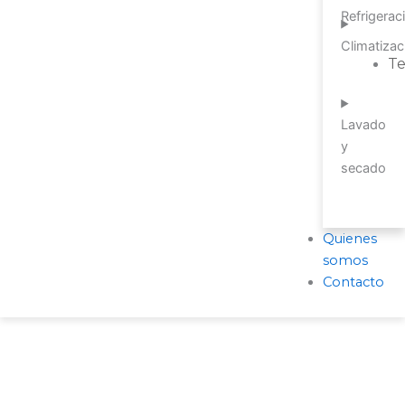
Refrigerac
Climatizac
T
Lavado
y
secado
Quienes
somos
Contacto