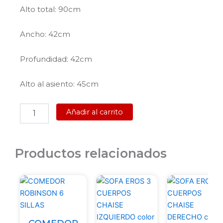
Alto total: 90cm
Ancho: 42cm
Profundidad: 42cm
Alto al asiento: 45cm
JUEGO
Añadir al carrito
COMEDOR
FRANCINE
NATURAL
4
Productos relacionados
SILLAS
cantidad