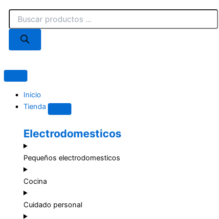
Ir
Búsqueda
al
de
contenido
productos
Close
Open
Tienda
Tienda
Inicio
Tienda
Electrodomesticos
Pequeños electrodomesticos
Cocina
Cuidado personal