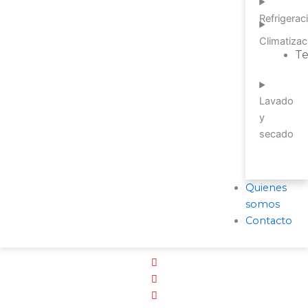
Refrigerac
Climatizac
T
Lavado
y
secado
Quienes
somos
Contacto