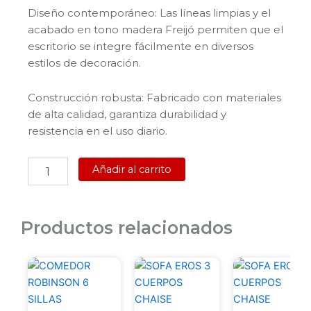
Diseño contemporáneo: Las líneas limpias y el
acabado en tono madera Freijó permiten que el
escritorio se integre fácilmente en diversos
estilos de decoración.
Construcción robusta: Fabricado con materiales
de alta calidad, garantiza durabilidad y
resistencia en el uso diario.
ESCRITORIO
Añadir al carrito
TOPAZIO
2
CAJONES
FREIJO
Productos relacionados
9138
FN
cantidad