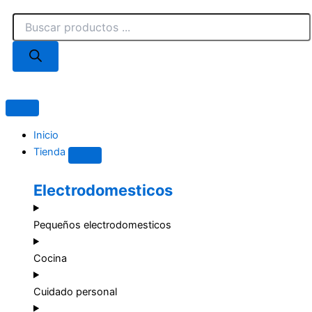
Ir
Búsqueda
al
de
contenido
productos
Close
Open
Tienda
Tienda
Inicio
Tienda
Electrodomesticos
Pequeños electrodomesticos
Cocina
Cuidado personal