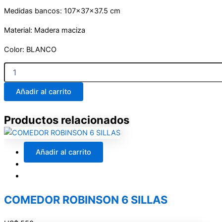
Medidas bancos: 107x37x37.5 cm
Material: Madera maciza
Color: BLANCO
DESAYUNADOR
4
BANCOS
Añadir al carrito
MADERA
BLANCO
cantidad
Productos relacionados
Añadir al carrito
COMEDOR ROBINSON 6 SILLAS