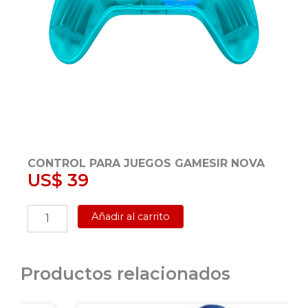
CONTROL PARA JUEGOS GAMESIR NOVA
US$
39
CONTROL
Añadir al carrito
PARA
JUEGOS
GAMESIR
NOVA
Productos relacionados
cantidad