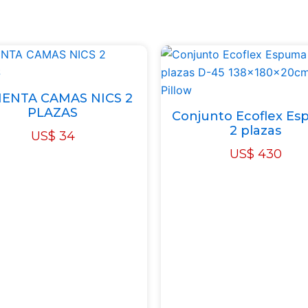
Plaza
D-
80
088x188x30cm
Ortopédico
cantidad
IENTA CAMAS NICS 2
PLAZAS
Conjunto Ecoflex E
2 plazas
US$
34
US$
430