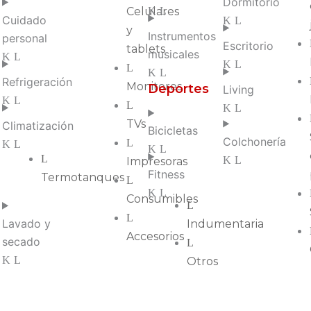
Dormitorio
Celulares
Cuidado
y
Instrumentos
personal
Escritorio
tablets
musicales
Refrigeración
Monitores
Deportes
Living
TVs
Climatización
Bicicletas
Colchonería
Impresoras
Fitness
Termotanques
Consumibles
Lavado y
Indumentaria
Accesorios
secado
Otros