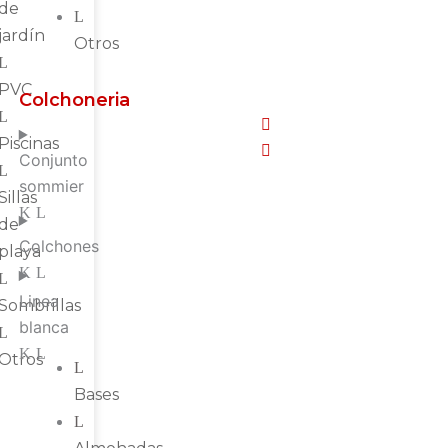
de
jardín
Otros
PVC
Colchoneria
Piscinas
Conjunto
sommier
Sillas
de
Colchones
playa
Linea
Sombrillas
blanca
Otros
Bases