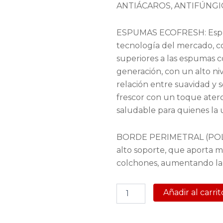
ANTIÁCAROS, ANTIFÚNGI
ESPUMAS ECOFRESH: Espuma
tecnología del mercado, co
superiores a las espumas 
generación, con un alto ni
relación entre suavidad y 
frescor con un toque ater
saludable para quienes la 
BORDE PERIMETRAL (POLY
alto soporte, que aporta ma
colchones, aumentando la
Colchón
Añadir al carrit
Ecoflex
Espuma
1