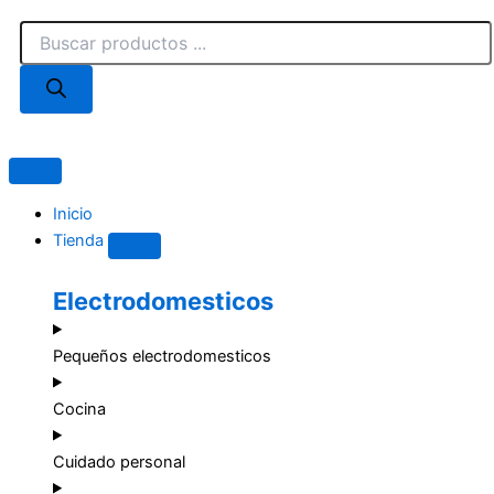
Ir
Búsqueda
al
de
contenido
productos
Close
Open
Tienda
Tienda
Inicio
Tienda
Electrodomesticos
Pequeños electrodomesticos
Cocina
Cuidado personal