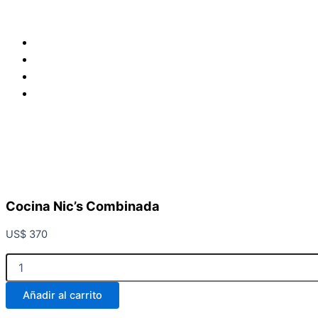
Cocina Nic’s Combinada
US$
370
Cocina
Nic's
Combinada
Añadir al carrito
cantidad