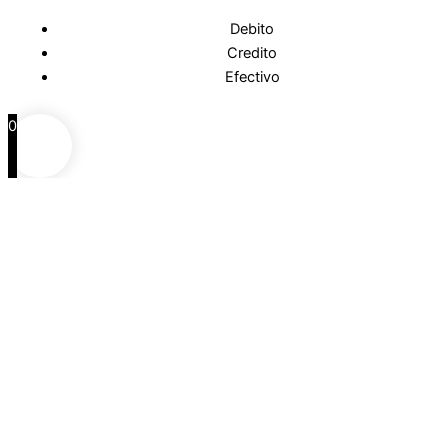
Debito
Credito
Efectivo
0
0
Carrito
Agrega productos
Continua comprando
Continuar comprando