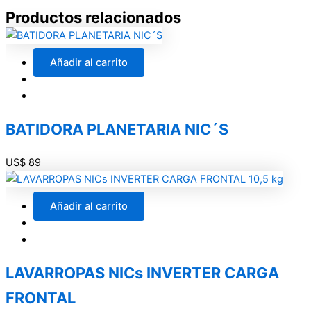
Productos relacionados
El
El
precio
precio
Añadir al carrito
original
actual
era:
es:
US$ 379.
US$ 339.
BATIDORA PLANETARIA NIC´S
US$
89
Añadir al carrito
LAVARROPAS NICs INVERTER CARGA
FRONTAL