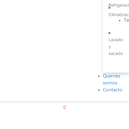
Refrigerac
Climatizac
T
Lavado
y
secado
Quienes
somos
Contacto