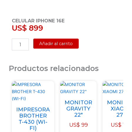
CELULAR IPHONE 16E
US$
899
CELULAR
Añadir al carrito
IPHONE
16E
cantidad
Productos relacionados
MONITOR
MONITO
GRAVITY
XIAOMI
IMPRESORA
22"
27"
BROTHER
T-430 (WI-
US$
99
US$
189
FI)