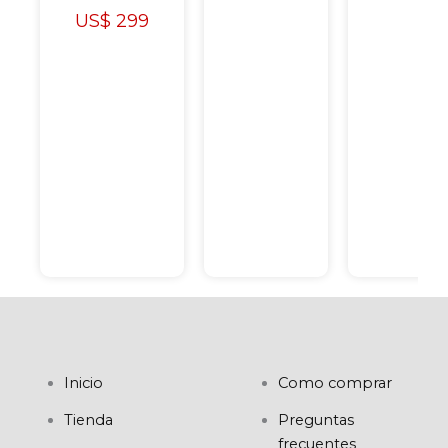
US$
299
Inicio
Como comprar
Tienda
Preguntas
frecuentes