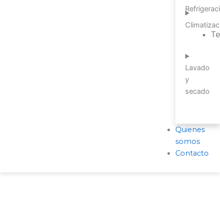
Refrigerac
Climatizac
T
Lavado
y
secado
Quienes
somos
Contacto