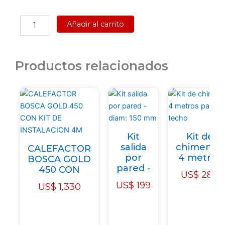
CALEFACTOR
Añadir al carrito
LEÑA
BOSCA
ECO
380
Productos relacionados
KIT
DE
INSTALACION
4M
cantidad
Kit
Kit de
salida
chimenea
CALEFACTOR
por
4 metros
BOSCA GOLD
pared -
450 CON
US$
280
US$
199
US$
1,330