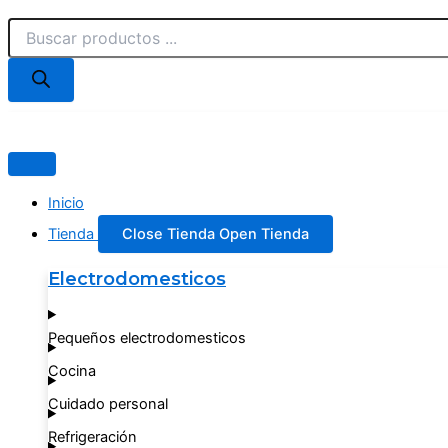
Búsqueda
BATIDORA
Ir
de
PLANETARIA
al
productos
TEM
contenido
cantidad
Inicio
Tienda
Close Tienda
Open Tienda
Electrodomesticos
Pequeños electrodomesticos
Cocina
Cuidado personal
Refrigeración