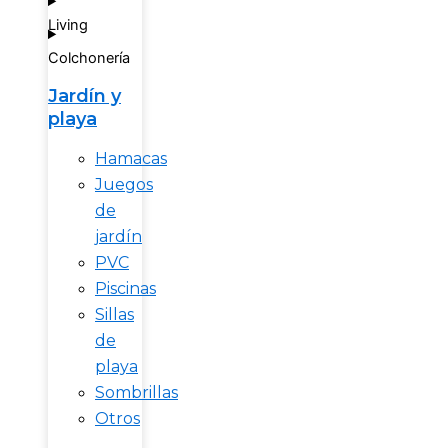
Living
Colchonería
Jardín y
playa
Hamacas
Juegos
de
jardín
PVC
Piscinas
Sillas
de
playa
Sombrillas
Otros