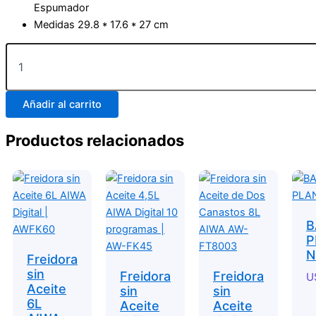
Espumador
Medidas 29.8 * 17.6 * 27 cm
Añadir al carrito
Productos relacionados
B
P
N
Freidora
sin
Freidora
Freidora
U
Aceite
sin
sin
6L
Aceite
Aceite