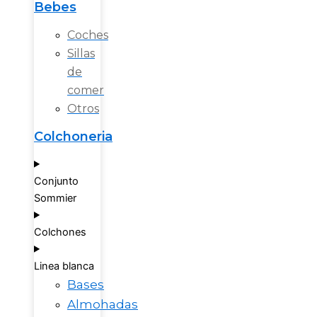
Bebes
Coches
Sillas
de
comer
Otros
Colchoneria
Conjunto
Sommier
Colchones
Linea blanca
Bases
Almohadas