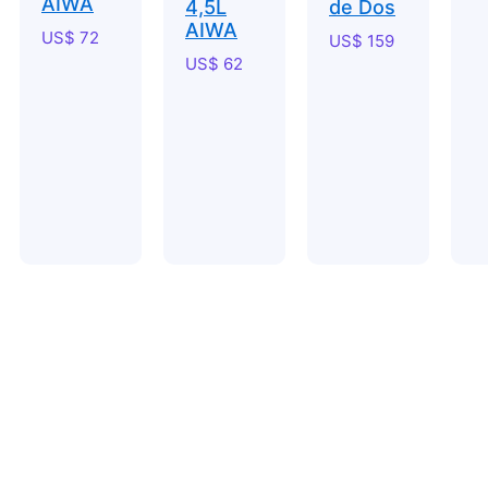
AIWA
4,5L
de Dos
AIWA
US$
72
US$
159
US$
62