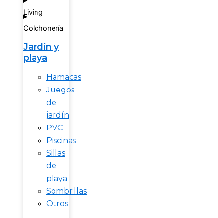
Living
Colchonería
Jardín y
playa
Hamacas
Juegos
de
jardín
PVC
Piscinas
Sillas
de
playa
Sombrillas
Otros