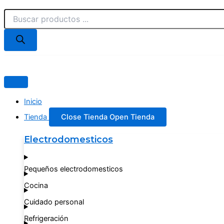
Búsqueda
BATIDORA
Ir
de
PHILIPS
al
productos
HR3705
contenido
cantidad
Inicio
Tienda
Close Tienda
Open Tienda
Electrodomesticos
Pequeños electrodomesticos
Cocina
Cuidado personal
Refrigeración