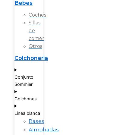
Bebes
Coches
Sillas
de
comer
Otros
Colchoneria
Conjunto
Sommier
Colchones
Linea blanca
Bases
Almohadas