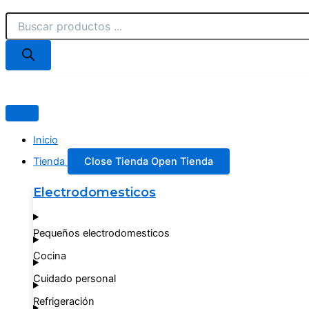
Búsqueda
BARGUEÑO
Ir
de
MEXICANO
al
productos
2PTAS
contenido
+
2
CAJ
–
NATURAL
cantidad
Inicio
Tienda
Close Tienda
Open Tienda
Electrodomesticos
Pequeños electrodomesticos
Cocina
Cuidado personal
Refrigeración