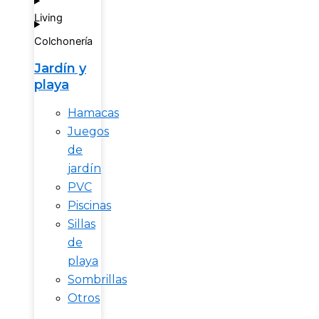
Living
Colchonería
Jardín y
playa
Hamacas
Juegos
de
jardín
PVC
Piscinas
Sillas
de
playa
Sombrillas
Otros