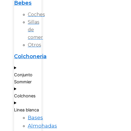
Bebes
Coches
Sillas
de
comer
Otros
Colchoneria
Conjunto
Sommier
Colchones
Linea blanca
Bases
Almohadas