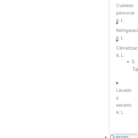
Cuidado
personal
Refrigerac
Climatizac
T
Lavado
y
secado
Quienes