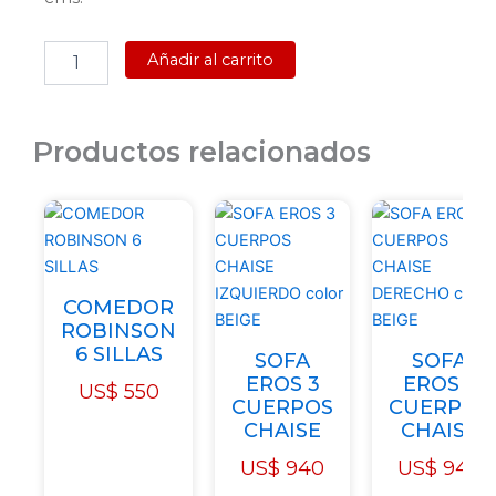
AEREO
Añadir al carrito
2
PUERTAS
BLANCO
cantidad
Productos relacionados
COMEDOR
ROBINSON
6 SILLAS
SOFA
SOFA
EROS 3
EROS 3
US$
550
CUERPOS
CUERPOS
CHAISE
CHAISE
US$
940
US$
940