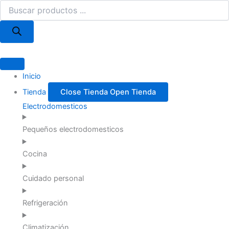
Búsqueda
Ir
de
al
productos
contenido
Inicio
Tienda
Close Tienda
Open Tienda
Electrodomesticos
Pequeños electrodomesticos
Cocina
Cuidado personal
Refrigeración
Climatización