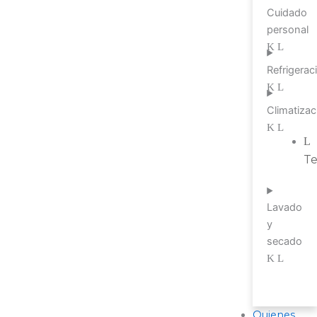
Cuidado
personal
Refrigerac
Climatizac
T
Lavado
y
secado
Quienes