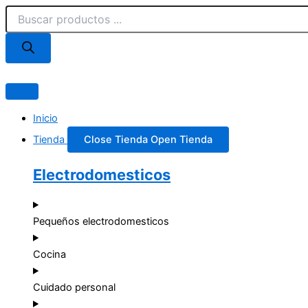
Búsqueda
Ir
de
al
productos
contenido
Inicio
Tienda
Close Tienda
Open Tienda
Electrodomesticos
Pequeños electrodomesticos
Cocina
Cuidado personal