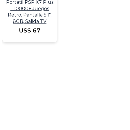
Portátil PSP X7 Plus
– 10000+ Juegos
Retro, Pantalla 5.1″,
8GB, Salida TV
US$
67