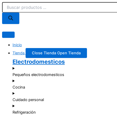
Búsqueda
Ir
de
al
productos
contenido
Inicio
Tienda
Close Tienda
Open Tienda
Electrodomesticos
Pequeños electrodomesticos
Cocina
Cuidado personal
Refrigeración