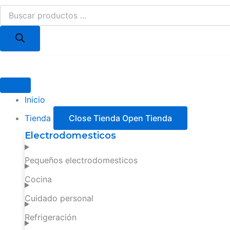
Búsqueda
Ir
de
al
productos
contenido
Inicio
Tienda
Close Tienda
Open Tienda
Electrodomesticos
Pequeños electrodomesticos
Cocina
Cuidado personal
Refrigeración