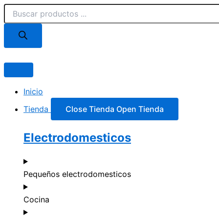
Búsqueda
Ir
de
al
productos
contenido
Inicio
Tienda
Close Tienda
Open Tienda
Electrodomesticos
Pequeños electrodomesticos
Cocina