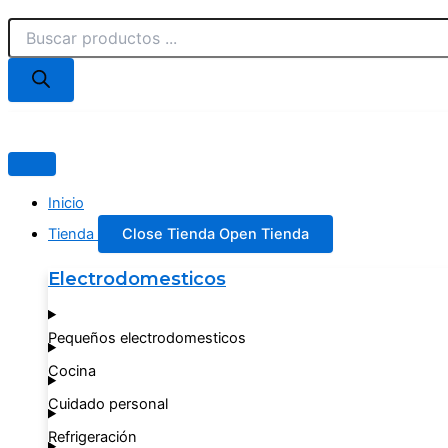
Búsqueda
Ir
de
al
productos
contenido
Inicio
Tienda
Close Tienda
Open Tienda
Electrodomesticos
Pequeños electrodomesticos
Cocina
Cuidado personal
Refrigeración