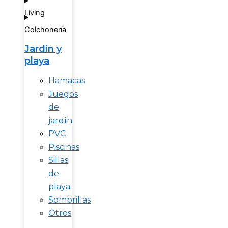
Living
Colchonería
Jardín y
playa
Hamacas
Juegos
de
jardín
PVC
Piscinas
Sillas
de
playa
Sombrillas
Otros