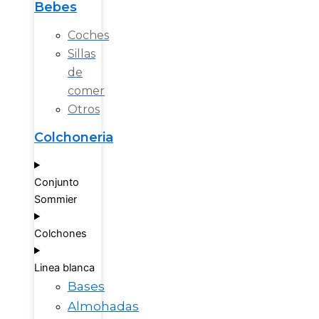
Bebes
Coches
Sillas
de
comer
Otros
Colchoneria
Conjunto
Sommier
Colchones
Linea blanca
Bases
Almohadas