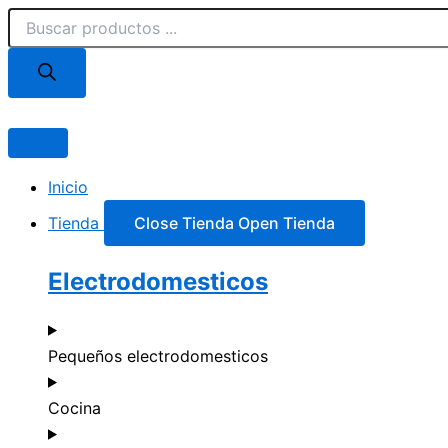
Búsqueda
Ir
de
al
productos
contenido
Inicio
Tienda
Close Tienda
Open Tienda
Electrodomesticos
Pequeños electrodomesticos
Cocina