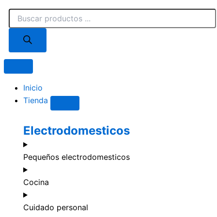
Búsqueda
de
productos
Close
Open
Tienda
Tienda
Inicio
Tienda
Electrodomesticos
Pequeños electrodomesticos
Cocina
Cuidado personal