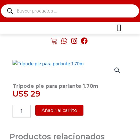
Ir
Búsqueda
al
de
contenido
productos
Trípode pie para parlante 1.70m
US$
29
Trípode
Añadir al carrito
pie
para
parlante
1.70m
Productos relacionados
cantidad