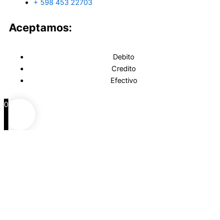
+ 598 453 22703
Aceptamos:
Debito
Credito
Efectivo
0
0
Carrito
Agrega productos
Continua comprando
Continuar comprando