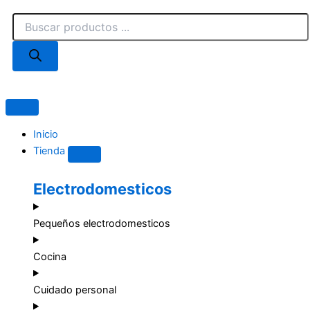
Ir
Búsqueda
al
de
contenido
productos
Close
Open
Tienda
Tienda
Inicio
Tienda
Electrodomesticos
Pequeños electrodomesticos
Cocina
Cuidado personal